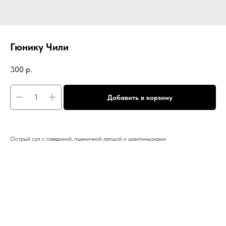
Гюнику Чили
300
р.
Добавить в корзину
Острый суп с говядиной, пшеничной лапшой и шампиньонами