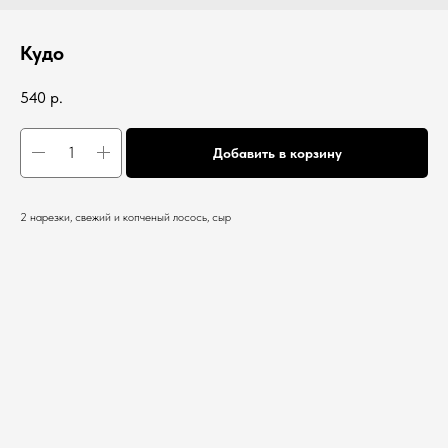
Кудо
540
р.
Добавить в корзину
2 нарезки, свежий и копченый лосось, сыр