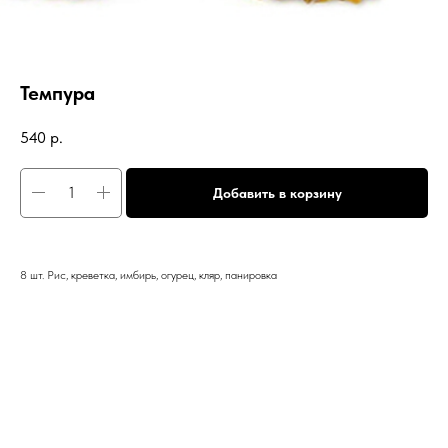
Темпура
540
р.
Добавить в корзину
8 шт. Рис, креветка, имбирь, огурец, кляр, панировка