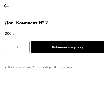
Доп. Комплект № 2
200
р.
Добавить в корзину
200 мл - соевый соус 200 гр - имбирь 50 гр - вассаби