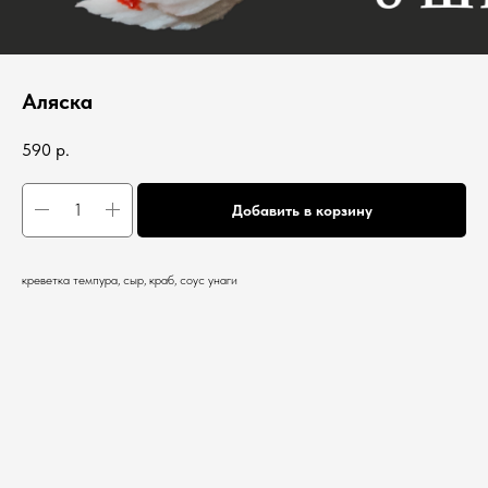
Аляска
590
р.
Добавить в корзину
креветка темпура, сыр, краб, соус унаги