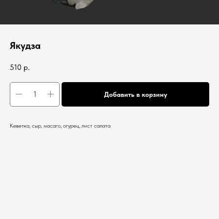
Якудза
510
р.
Добавить в корзину
Кеветка, сыр, масаго, огурец, лист салата